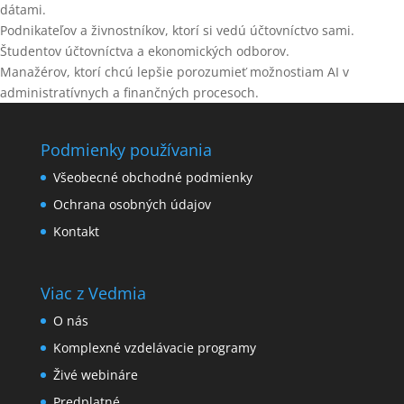
dátami.
Podnikateľov a živnostníkov, ktorí si vedú účtovníctvo sami.
Študentov účtovníctva a ekonomických odborov.
Manažérov, ktorí chcú lepšie porozumieť možnostiam AI v
administratívnych a finančných procesoch.
Podmienky používania
Všeobecné obchodné podmienky
Ochrana osobných údajov
Kontakt
Viac z Vedmia
O nás
Komplexné vzdelávacie programy
Živé webináre
Predplatné