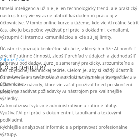
Umelá inteligencia už nie je len technologický trend, ale praktický
nástroj, ktorý vie výrazne uľahčiť každodennú prácu aj v
účtovníctve. V tomto online kurze ukážeme, kde vie AI reálne šetriť
čas, ako ju bezpečne využívať pri práci s dokladmi, e-mailami,
výstupmi či internou komunikáciou a kde sú jej limity.
Účastníci spoznajú konkrétne situácie, v ktorých môže AI pomôcť
zrýchliť rutinné činnosti, zlepšiť prehľad v údajoch a zjednodušiť
Zobraziť viac
prípravu podkladov. Kurz je zameraný prakticky, zrozumiteľne a
Čo sa naučíte?
bez zbytočnej technickej teórie. Cieľom je, aby si každý účastník
Orientovať sa v možnostiach umelej inteligencie a jej využití v
odniesol nielen predstavu o možnostiach umelej inteligencie, ale
účtovníctve.
aj konkrétne návody, ktoré vie začať používať hneď po skončení
Efektívne zadávať požiadavky AI nástrojom pre kvalitnejšie
školenia.
výsledky.
Automatizovať vybrané administratívne a rutinné úlohy.
Využívať AI pri práci s dokumentmi, tabuľkami a textovými
podkladmi.
Rýchlejšie analyzovať informácie a pripravovať profesionálne
výstupy.