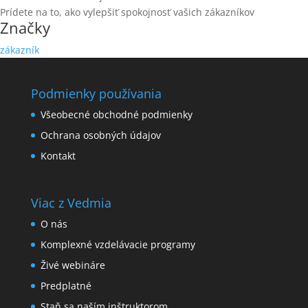
Prídete na to, ako vylepšiť spokojnosť vašich zákazníkov
Značky
zákazník
Podmienky používania
Všeobecné obchodné podmienky
Ochrana osobných údajov
Kontakt
Viac z Vedmia
O nás
Komplexné vzdelávacie programy
Živé webináre
Predplatné
Staň sa naším inštruktorom