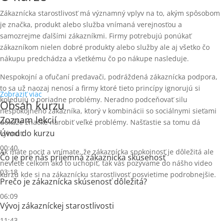
Zákaznícka starostlivosť má významný vplyv na to, akým spôsobom
je značka, produkt alebo služba vnímaná verejnosťou a
samozrejme ďalšími zákazníkmi. Firmy potrebujú ponúkať
zákazníkom nielen dobré produkty alebo služby ale aj všetko čo
nákupu predchádza a všetkému čo po nákupe nasleduje.
Nespokojní a ofučaní predavači, podráždená zákaznícka podpora,
to sa už naozaj nenosí a firmy ktoré tieto princípy ignorujú si
Zobraziť viac
koledujú o poriadne problémy. Neradno podceňovať silu
Obsah kurzu
nespokojného zákazníka, ktorý v kombinácii so sociálnymi sieťami
Zoznam lekcií
dokáže značke narobiť veľké problémy. Našťastie sa tomu dá
Úvod do kurzu
vyhnúť.
00:40
Ak máte pocit a vnímate, že zákaznícka spokojnosť je dôležitá ale
Čo je pre nás príjemná zákaznícka skúsenosť
neviete celkom ako to uchopiť, tak vás pozývame do nášho video
03:18
kurzu kde si na zákaznícku starostlivosť posvietime podrobnejšie.
Prečo je zákaznícka skúsenosť dôležitá?
06:09
Vývoj zákazníckej starostlivosti
11:43