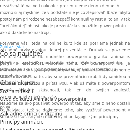
nezáživná téma. Veď nakoniec prezentujeme denno denne. A
možno si aj myslíme, že v podstate nie je čo zlepšovať. Ibaže takýto
postoj nám prirodzene nezabezpečí kontinuálny rast a to ani v tak
“prefláknutej” oblasti ako je prezentácia s použitím power pointu
ako didaktického nástroja.
Pozývame vás teda na online kurz kde sa pozrieme jednak na
Zobraziť viac
základné prvky dizajnu dobrej prezentácie. Druhak sa pozrieme
Čo sa naučíte?
na to ako dostať do nudného powerpointu grafiku, animácie,
Naučíte sa využívať a používať špeciálne funkcie power pointu
pohyb a estetickosť. Napriek tomu, že powerpoint nie je
Dozviete sa ako urobiť prezentáciu zaujímavou, estetickou a
animačným ani grafickým programom, ponúka nám pomerne
rozpohybovanou
široké možnosti na to, aby sme prezentáciu urobili dynamickou a
Obsah kurzu
vizuálne zaujímavou a príťažlivou. A ak už máte s powerpointom
aspoň základné skúsenosti, tak len do svojich znalostí,
Zoznam lekcií
zakomponujete niečo navyše.
Úvod do kurzu Animácia v powerpointe
Naučíme sa ako používať powerpoint tak, aby sme z neho dostali
00:35
čo najviac a tiež sa dotkneme toho, ako využívať powerpoint v
Základné princípy dizajnu
súlade so súčasnými a modernými pedagogickými princípmy.
Princípy animácie